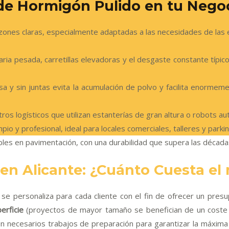
 de Hormigón Pulido en tu Negoc
razones claras, especialmente adaptadas a las necesidades de las 
ria pesada, carretillas elevadoras y el desgaste constante típico
isa y sin juntas evita la acumulación de polvo y facilita enormem
ros logísticos que utilizan estanterías de gran altura o robots a
io y profesional, ideal para locales comerciales, talleres y parkin
bles en pavimentación, con una durabilidad que supera las décad
en Alicante: ¿Cuánto Cuesta el
 se personaliza para cada cliente con el fin de ofrecer un pres
erficie
(proyectos de mayor tamaño se benefician de un coste
 necesarios trabajos de preparación para garantizar la máxima d