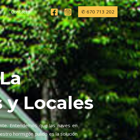
✆ 670 713 202
s
Contacto
 La
s y Locales
cante. Entendemos que las naves en
estro hormigón pulido es la solución