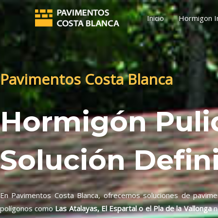
Ir
Inicio
Hormigon 
al
contenido
Pavimentos Costa Blanca
Hormigón Pulid
Solución Defin
En Pavimentos Costa Blanca, ofrecemos soluciones de paviment
polígonos como
Las Atalayas, El Espartal o el Pla de la Vallonga
n