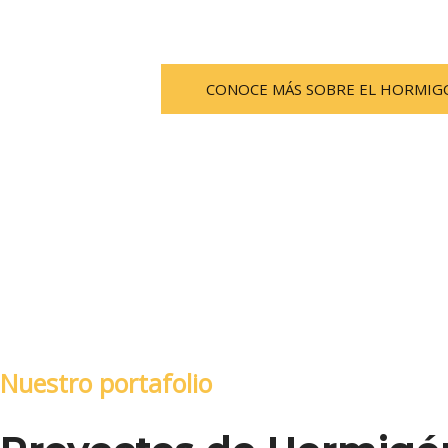
Ofrecemos la posibilidad de teñir el horm
contra manchas de aceite y otros químico
CONOCE MÁS SOBRE EL HORMIG
Nuestro portafolio