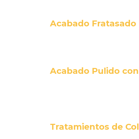
Personalizamos cada proyecto para cumplir
Acabado Fratasado
Una solución económica y resistente, idea
Acabado Pulido con
Añadimos una capa de rodadura con agrega
naves con alto tránsito de maquinaria.
Tratamientos de Col