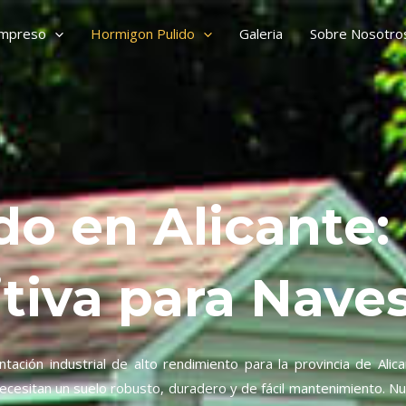
Impreso
Hormigon Pulido
Galeria
Sobre Nosotro
o en Alicante:
itiva para Nave
ación industrial de alto rendimiento para la provincia de Ali
ecesitan un suelo robusto, duradero y de fácil mantenimiento. Nu