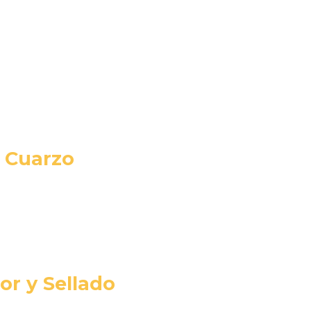
 con los requisitos técnicos y estéticos que necesitas.
l para parkings y zonas de exterior que no requieren un brillo esp
 Cuarzo
dos de cuarzo para aumentar exponencialmente la resistencia a l
or y Sellado