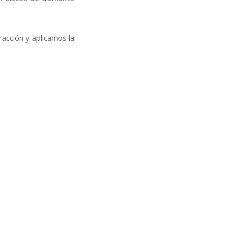
acción y aplicamos la
entos para Suelos de Hormigón